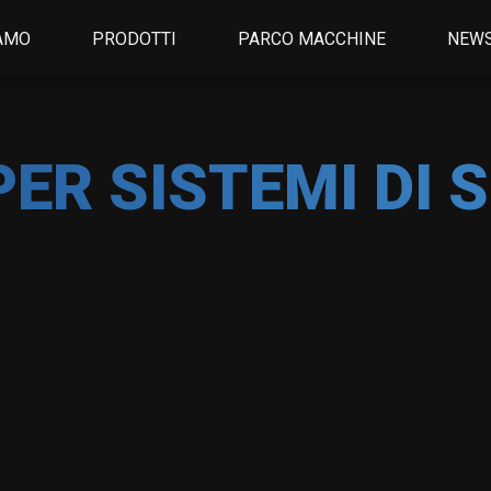
IAMO
PRODOTTI
PARCO MACCHINE
NEW
Componenti
ER SISTEMI DI
Componenti
per pompe
per sistemi di
in materiali
e
sollevamento
speciali