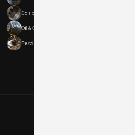
Componenti per pompe in materiali speciali
Oil & Gas
Pezzi speciali