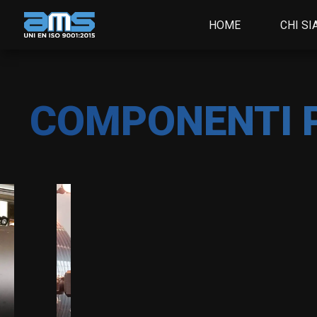
HOME
CHI S
Componenti
COMPONENTI P
Componenti
per turbine
per turbine
idroelettriche
termoelettrich
e revamping