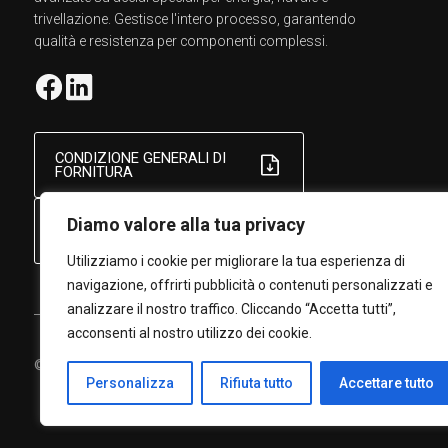
trivellazione. Gestisce l'intero processo, garantendo
qualità e resistenza per componenti complessi.
CONDIZIONE GENERALI DI
FORNITURA
Diamo valore alla tua privacy
CONDIZIONI GENERALI DI
ACQUISTO
Utilizziamo i cookie per migliorare la tua esperienza di
navigazione, offrirti pubblicità o contenuti personalizzati e
analizzare il nostro traffico. Cliccando “Accetta tutti”,
acconsenti al nostro utilizzo dei cookie.
© Copyright 2026 A.M.S. S.R.L. | P.IVA 00142830249 |
Privacy Pol
Personalizza
Rifiuta tutto
Accettare tutto